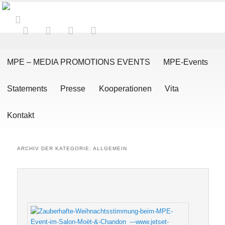
Hauptmenü
Zum Inhalt wechseln
Zum sekundären Inhalt wechseln
MPE – MEDIA PROMOTIONS EVENTS
MPE-Events
Statements
Presse
Kooperationen
Vita
Kontakt
ARCHIV DER KATEGORIE:
ALLGEMEIN