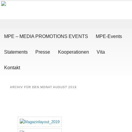
Hauptmenü
Zum Inhalt wechseln
Zum sekundären Inhalt wechseln
MPE – MEDIA PROMOTIONS EVENTS
MPE-Events
Statements
Presse
Kooperationen
Vita
Kontakt
ARCHIV FÜR DEN MONAT
AUGUST 2019