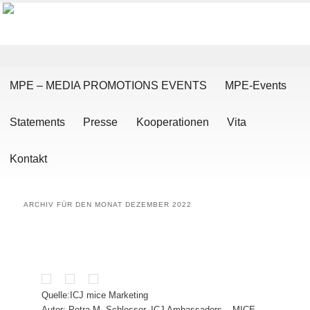
Hauptmenü
Zum Inhalt wechseln
Zum sekundären Inhalt wechseln
MPE – MEDIA PROMOTIONS EVENTS
MPE-Events
Statements
Presse
Kooperationen
Vita
Kontakt
ARCHIV FÜR DEN MONAT
DEZEMBER 2022
Quelle:ICJ mice Marketing
Autor: Petra M. Schlosser, ICJ Ambassadors – MICE –