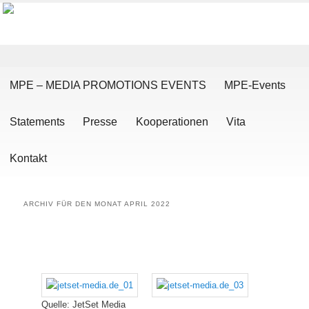
Hauptmenü
Zum Inhalt wechseln
Zum sekundären Inhalt wechseln
MPE – MEDIA PROMOTIONS EVENTS
MPE-Events
Statements
Presse
Kooperationen
Vita
Kontakt
ARCHIV FÜR DEN MONAT
APRIL 2022
Quelle: JetSet Media