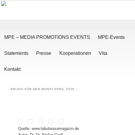
Hauptmenü
Zum Inhalt wechseln
Zum sekundären Inhalt wechseln
MPE – MEDIA PROMOTIONS EVENTS
MPE-Events
Statements
Presse
Kooperationen
Vita
Kontakt
ARCHIV FÜR DEN MONAT
APRIL 2026
Quelle: www.tabularasamagazin.de
Autor: Dr. Dr. Stefan Groß