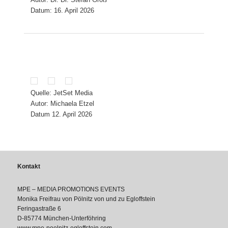
Datum: 16. April 2026
Quelle: JetSet Media
Autor: Michaela Etzel
Datum 12. April 2026
Kontakt
MPE – MEDIA PROMOTIONS EVENTS
Monika Freifrau von Pölnitz von und zu Egloffstein
Feringastraße 6
D-85774 München-Unterföhring