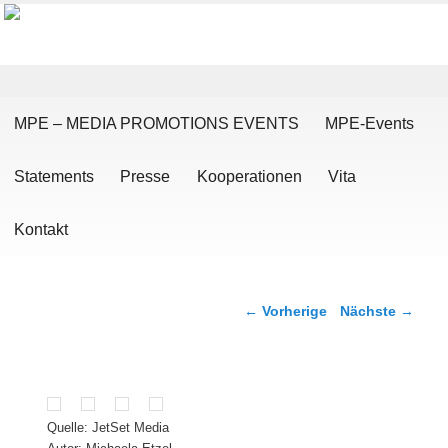
Hauptmenü
Zum Inhalt wechseln
Zum sekundären Inhalt wechseln
MPE – MEDIA PROMOTIONS EVENTS
MPE-Events
Statements
Presse
Kooperationen
Vita
Kontakt
Artikelnavigation
←
Vorherige
Nächste
→
Quelle: JetSet Media