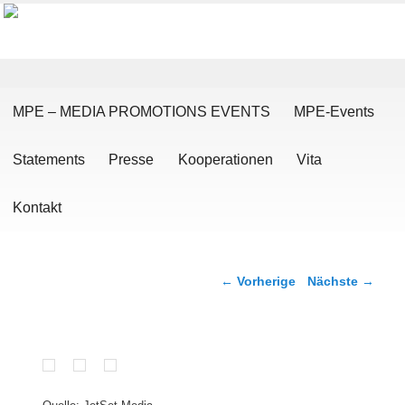
Hauptmenü
Zum Inhalt wechseln
Zum sekundären Inhalt wechseln
MPE – MEDIA PROMOTIONS EVENTS
MPE-Events
Statements
Presse
Kooperationen
Vita
Kontakt
Artikelnavigation
←
Vorherige
Nächste
→