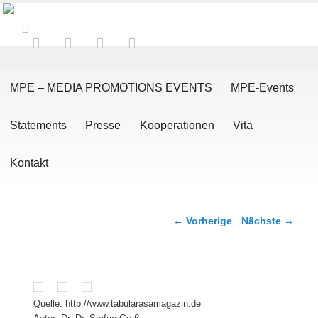
Hauptmenü
Zum Inhalt wechseln
Zum sekundären Inhalt wechseln
MPE – MEDIA PROMOTIONS EVENTS
MPE-Events
Statements
Presse
Kooperationen
Vita
Kontakt
Artikelnavigation
←
Vorherige
Nächste
→
Quelle: http://www.tabularasamagazin.de