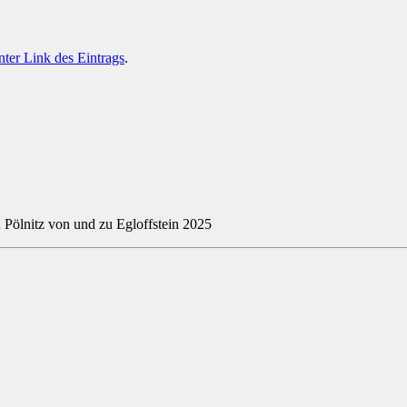
ter Link des Eintrags
.
itz von und zu Egloffstein 2025