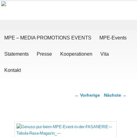
Hauptmenü
Zum Inhalt wechseln
Zum sekundären Inhalt wechseln
MPE – MEDIA PROMOTIONS EVENTS
MPE-Events
Statements
Presse
Kooperationen
Vita
Kontakt
Artikelnavigation
←
Vorherige
Nächste
→