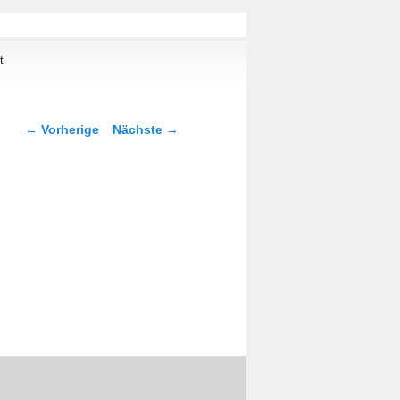
t
Artikelnavigation
←
Vorherige
Nächste
→