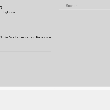
Suchen
TS
zu Egloffstein
 – Monika Freifrau von Pölnitz von
Proudly powered by WordPress